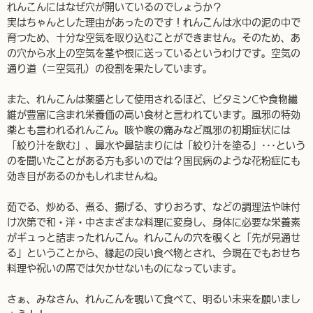
れんこんにはなぜ穴が開いているのでしょうか？
実はちゃんとした理由があったのです！れんこんは水中の泥の中で
育つため、十分な空気を取り込むことができません。そのため、あ
の穴から水上の空気を茎や根に送っているというわけです。空気の
通り道（＝空気孔）の役割を果たしています。
また、れんこんは薬膳として使用されるほど、ビタミンCや食物繊
維が豊富に含まれ栄養価の高い食材と言われています。風邪の特効
薬とも言われるれんこん。咳や喉の痛みなど風邪の初期症状には
「絞り汁を飲む」、鼻水や鼻詰まりには「絞り汁を塗る」･･･という
のを聞いたことがある方も多いのでは？国民病のような花粉症にも
効き目があるのかもしれませんね。
茹でる、炒める、煮る、揚げる、すりおろす、などの調理法や味付
け次第で和・洋・中さまざまな料理に変身し、身体に必要な栄養素
がギュっと詰まったれんこん。れんこんの穴を覗くと「先が見通せ
る」ということから、縁起の良い食べ物とされ、今現在でもおせち
料理や祝いの席では欠かせないものになっています。
さぁ、みなさん、れんこんを覗いて食べて、明るい未来を願いまし