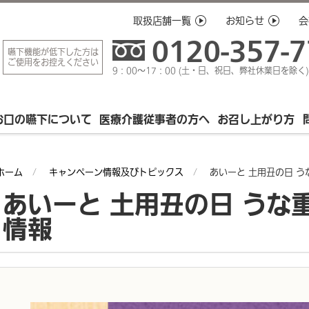
取扱店舗一覧
お知らせ
会
0120-357-
嚥下機能が低下した方は
ご使用をお控えください
9：00～17：00 (土・日、祝日、弊社休業日を除く)
お口の嚥下について
医療介護従事者の方へ
お召し上がり方
ホーム
キャンペーン情報及びトピックス
あいーと 土用丑の日 
あいーと 土用丑の日 うな
情報