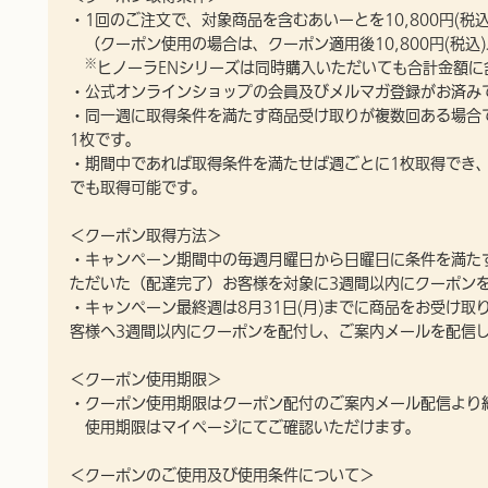
・1回のご注文で、対象商品を含むあいーとを10,800円(税込
（クーポン使用の場合は、クーポン適用後10,800円(税込
※
ヒノーラENシリーズは同時購入いただいても合計金額に
・公式オンラインショップの会員及びメルマガ登録がお済み
・同一週に取得条件を満たす商品受け取りが複数回ある場合
1枚です。
・期間中であれば取得条件を満たせば週ごとに1枚取得でき
でも取得可能です。
＜クーポン取得方法＞
・キャンペーン期間中の毎週月曜日から日曜日に条件を満た
ただいた（配達完了）お客様を対象に3週間以内にクーポン
・キャンペーン最終週は8月31日(月)までに商品をお受け取
客様へ3週間以内にクーポンを配付し、ご案内メールを配信
＜クーポン使用期限＞
・クーポン使用期限はクーポン配付のご案内メール配信より
使用期限はマイページにてご確認いただけます。
＜クーポンのご使用及び使用条件について＞