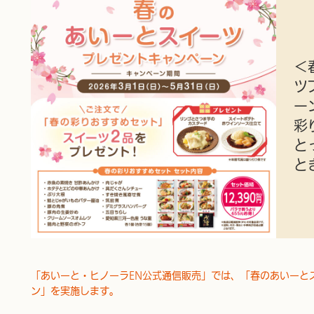
＜
ツ
ー
彩
と
と
「あいーと・ヒノーラEN公式通信販売」では、「春のあいーと
ン」を実施します。