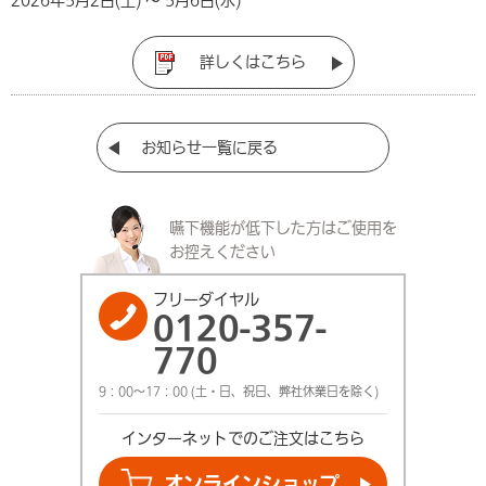
2026年
5
月
2
日(土) ～
5
月
6
日(水)
詳しくはこちら
お知らせ一覧に戻る
嚥下機能が低下した方は
ご使用を
お控えください
フリーダイヤル
0120-357-
770
9：00～17：00 (土・日、祝日、弊社休業日を除く)
インターネットでの
ご注文はこちら
オンライン
ショップ